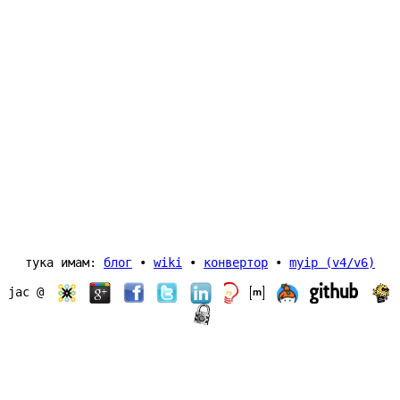
тука имам:
блог
wiki
конвертор
myip (v4/v6)
јас @