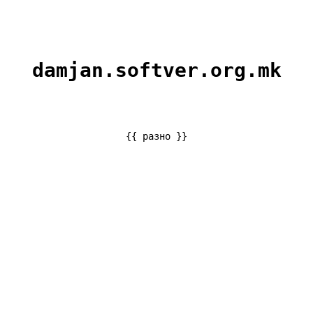
damjan.softver.org.mk
{{ разно }}